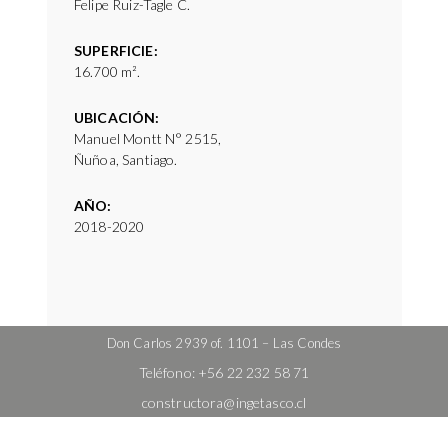
Felipe Ruiz-Tagle C.
SUPERFICIE:
16.700 m².
UBICACIÓN:
Manuel Montt N° 2515,
Ñuñoa, Santiago.
AÑO:
2018-2020
Don Carlos 2939 of. 1101 – Las Condes
Teléfono:
+56 22 232 58 71
constructora@ingetasco.cl