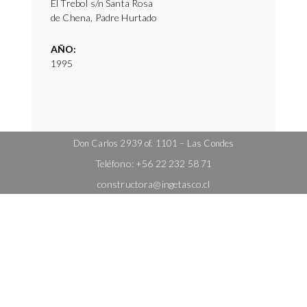
El Trebol s/n Santa Rosa
de Chena, Padre Hurtado
AÑO:
1995
Don Carlos 2939 of. 1101 – Las Condes
Teléfono:
+56 22 232 58 71
constructora@ingetasco.cl